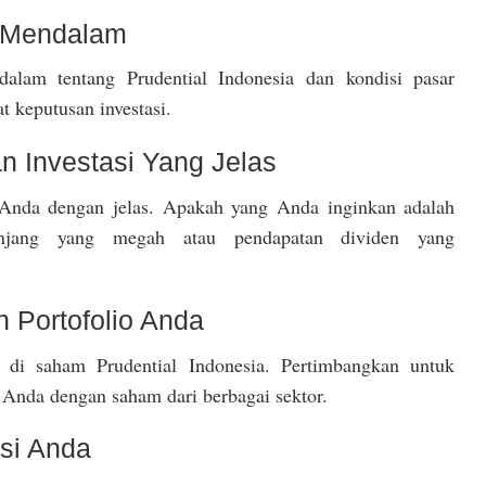
t Mendalam
dalam tentang Prudential Indonesia dan kondisi pasar
 keputusan investasi.
n Investasi Yang Jelas
i Anda dengan jelas. Apakah yang Anda inginkan adalah
njang yang megah atau pendapatan dividen yang
an Portofolio Anda
i di saham Prudential Indonesia. Pertimbangkan untuk
o Anda dengan saham dari berbagai sektor.
asi Anda