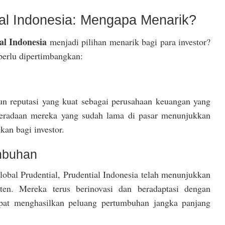
al Indonesia: Mengapa Menarik?
al Indonesia
menjadi pilihan menarik bagi para investor?
perlu dipertimbangkan:
un reputasi yang kuat sebagai perusahaan keuangan yang
beradaan mereka yang sudah lama di pasar menunjukkan
kan bagi investor.
mbuhan
lobal Prudential, Prudential Indonesia telah menunjukkan
ten. Mereka terus berinovasi dan beradaptasi dengan
apat menghasilkan peluang pertumbuhan jangka panjang