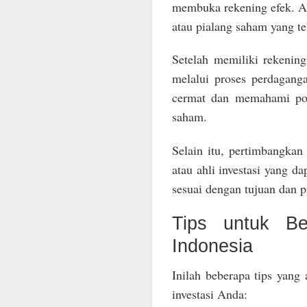
membuka rekening efek. An
atau pialang saham yang te
Setelah memiliki rekenin
melalui proses perdagang
cermat dan memahami pot
saham.
Selain itu, pertimbangkan
atau ahli investasi yang 
sesuai dengan tujuan dan pr
Tips untuk Be
Indonesia
Inilah beberapa tips yan
investasi Anda: