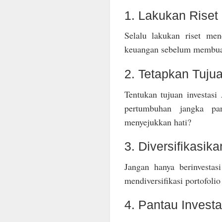
1. Lakukan Rise
Selalu lakukan riset men
keuangan sebelum membuat
2. Tetapkan Tujua
Tentukan tujuan investas
pertumbuhan jangka pa
menyejukkan hati?
3. Diversifikasik
Jangan hanya berinvestas
mendiversifikasi portofoli
4. Pantau Invest