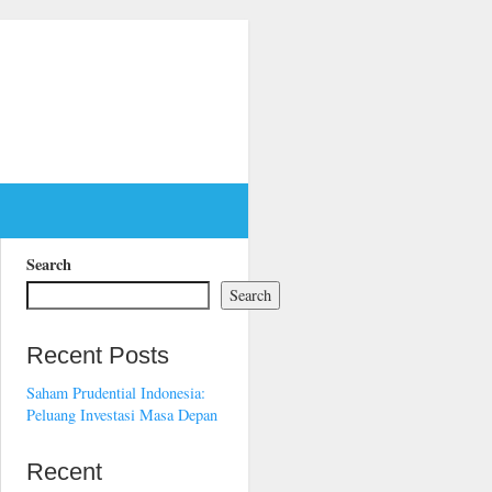
Search
Search
Recent Posts
Saham Prudential Indonesia:
Peluang Investasi Masa Depan
Recent