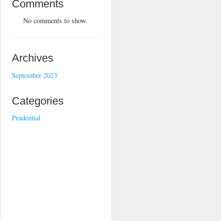
Comments
No comments to show.
Archives
September 2023
Categories
Prudential