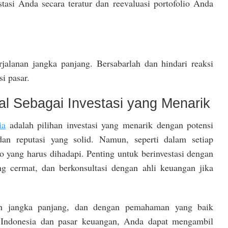
stasi Anda secara teratur dan reevaluasi portofolio Anda
rjalanan jangka panjang. Bersabarlah dan hindari reaksi
i pasar.
l Sebagai Investasi yang Menarik
ia
adalah pilihan investasi yang menarik dengan potensi
an reputasi yang solid. Namun, seperti dalam setiap
iko yang harus dihadapi. Penting untuk berinvestasi dengan
ng cermat, dan berkonsultasi dengan ahli keuangan jika
en jangka panjang, dan dengan pemahaman yang baik
l Indonesia dan pasar keuangan, Anda dapat mengambil